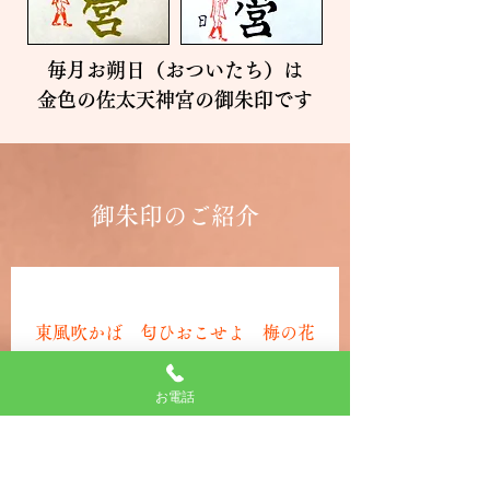
毎月お朔日（おついたち）は
金色の佐太天神宮の御朱印です
御朱印のご紹介
東風吹かば 匂ひおこせよ 梅の花
あるじなしとて 春な忘れそ
お電話
菅原道真公は901年政治的対立により大
宰府に遷せられ、903年に現地でお亡く
なりになりました。