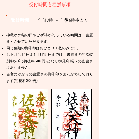
受付時間と注意事項
受付時間
午前9時 ～ 午後4時半まで
神職が外祭の日やご祈祷が入っている時間は、書置
きとさせていただきます。
同じ種類の御朱印はおひとり１枚のみです。
お正月1月1日より1月15日までは、書置きの初詣特
別御朱印(初穂料500円)となり御朱印帳への直書き
はありません。
当宮にゆかりの書置きの御朱印をおわかちしており
ます(初穂料300円)