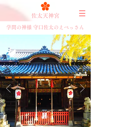
​佐太天神宮
学問の神様 ​守口佐太のえべっさん