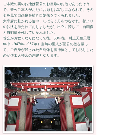
ご本殿の裏のお池は菅公のお屋敷のお池であったそう
で、菅公ご本人がお池にお顔をお写しになられて、その
姿を見て自画像を描き自刻像をつくられました。
​大宰府に赴かれる途中、しばらく舟をつながれ、都より
の沙汰を待たれておりましたが、出立に際して、自画像
と自刻像を残していかれました。
​菅公がお亡くなりになって後、50年後、村上天皇天暦
年中（947年～957年）当時の里人が菅公の徳を慕っ
て、ご自身が残された自刻像を御神体としてお祀りした
のが佐太天神宮の創建となります。