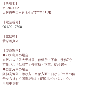
【所在地】
〒570-0002
​大阪府守口市佐太中町7丁目16-25
【電話番号】
06-6901-7500
【主祭神】
菅原道真公
【交通案内】
◆バス利用の場合
京阪バス「佐太天神前」停留所・下車、徒歩7分
京阪バス「仁和寺」停留所・下車、徒歩10分
◆自家用車の場合
阪神高速守口線枚方・京都方面出口から2つ目の信
号を右折すぐ国道1号線（寝屋川バイパス）沿い
※駐車場有