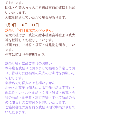
ております。
団体・企業の方々のご祈祷は事前の連絡をお願
いいたします。
人数制限させていただく場合があります。
1月9日・10日・11日
戎祭り「守口佐太のえべっさん」
佐太戎社では、戎社の総本社西宮神社より戎大
神を勧請してお祀りしています。
社頭では、ご神符・福笹・縁起物を頒布してい
ます。
午前10時より午後9時まで。
戎祭り福引景品ご寄付のお願い
本年度も戎祭りにおきまして福引を予定してお
り、皆様方には福引の景品のご寄付をお願いし
ております。
会社名でも個人名でも構いません。
お米・お菓子（個人による手作り品は不可）・
飲み物・レトルト食品・文具・雑貨・家電・会
社の商品・食事券・旅行券等（すべて新品のも
のに限る）のご寄付をお願いいたします。
ご協賛者様のお名前を戎祭り期間中掲げさせて
いただきます。