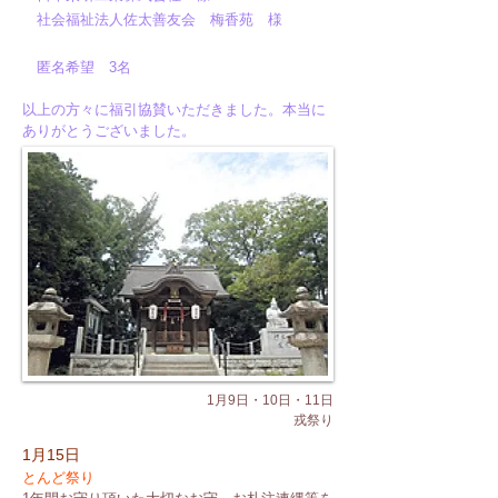
社会福祉法人佐太善友会 梅香苑 様
​ 匿名希望 3名
以上の方々に福引協賛いただきました。本当に
ありがとうございました。
1月9日・10日・11日
​戎祭り
1月15日
とんど祭り