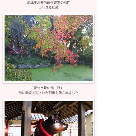
淀城主永井尚政侯寄進の石門
より見る社殿
菅公水鏡の池（秋）
池に御姿を写され自刻像を残されました