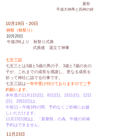
夏祭
平成大神輿と四神の鉾
10月19日・20日
例祭（秋祭り）
10月20日
午後2時より 秋祭り式典
式典後 湯立て神事
七五三詣
七五三とは3歳と5歳の男の子、3歳と7歳の女の
子が、これまでの成長を感謝し、更なる成長を
祈って神社に詣でる行事です。
七五三詣は
一年中受け付けておりますのでご予
約願います。
本年度の11月1日(日)、8日(日)、15日(日)、22日
(日)、29日(日)は、
午前11～午後1時の間、予約なくご祈祷にお越
しいただけます。
11月23日(祝)は、「新嘗祭」の為、午後の祈祷
予約はできません。
​11月23日