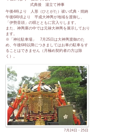
式典後 湯立て神事
午後4時より 人形（ひとがた）祓い式典・焼納
午後6時頃より 平成大神輿が地域を渡御し、
「伊勢音頭」の唄とともに宮入りします。
また、神輿庫の中では元禄大神輿を展示しており
ます。
※「神社駐車場」 7月25日は大神輿渡御のた
め、午後6時以降につきましてはお車の駐車をす
ることはできません（月極め契約者の方は除
く）。
7月24日・25日