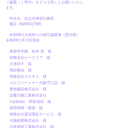
ご協賛（ご寄付）をどうぞ宜しくお願いいたし
ます。
申込先 佐太天神宮社務所
電話
06(6901)7500
令和8年1月戎祭りの福引協賛者（受付順）
令和8年1月13日現在
来迎寺学園 松本 茂 様
有限会社ビークリア 様
大津祥子 様
髙松敬祐 様
有限会社カキモト 様
​ ゴルフパートナー大阪守口店 様
豊徳建設株式会社 様
近畿刃物工業株式会社
阿形清信 様
代表取締役
前田明様・晴美 様
有限会社渡辺電化サービス 様
大陽紙業株式会社 様
日本栄研工業株式会社 様