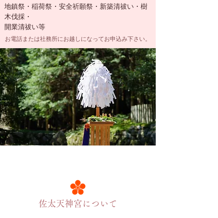
地鎮祭・稲荷祭・安全祈願祭・新築清祓い・樹
木伐採・
開業清祓い等​
お電話または社務所にお越しになってお申込み下さい。
​佐太天神宮について