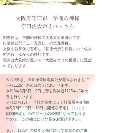
​大阪府守口市 学問の神様
守口佐太のえべっさん
御祭神は、学問の神様である菅原道真公です。
松浦武四郎「二十五霊社」の第九番目。
文楽や歌舞伎で有名な『菅原伝授手習鑑』の「佐太
村の段」ゆかりの神社です。
境内は大変緑が豊かで『大阪みどりの百選』に選ば
れております。
令和9年は、御祭神菅原道真公が薨去されまして
から1125年の節目の年にあたります。
令和9年5月8日・9日に菅公御神退1125年式年大
祭を行ないます。
それにあわせ、当社の宝物による社宝展を令和9
年5月8日・9日・10日に開催を予定しています
(詳細未定)。25年に一度の公開になっておりま
すので、この機会にぜひ足をお運び下さい。
また、1125年の式年大祭に対して奉賛金のご寄