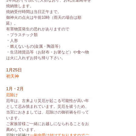
1年間お守り頂いた大切なお守、お札注連縄等を
焼納致します。
焼納受付時間は当日正午まで。
御神火の点火は午前10時（雨天の場合は順
延）。
有害物質発生の恐れがありますので
・プラスチック類
・人形
・燃えないもの(金属・陶器等）
・生活雑貨品等（お財布・お箸など）や食べ物
は火に入れずお持ち帰り下さい。
1月25日
初天神
1月・2月
厄除け
厄年は、古来より災厄が起こる可能性が高い年
として忌み慎まれています。災厄を祓うため、
当宮におきましては、厄除けの御祈祷を行って
います。
ご家族皆様ご一緒にお越しになられることをお
薦めしています。
厄除け祈祷は
一年中受け付けておりますのでご