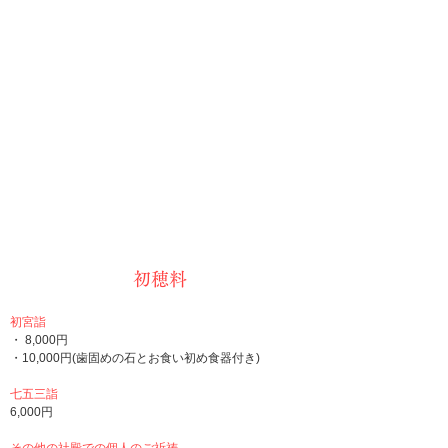
初穂料
初宮詣
・ 8,000円
・10,000円(歯固めの石とお食い初め食器付き)
七五三詣
6,000円