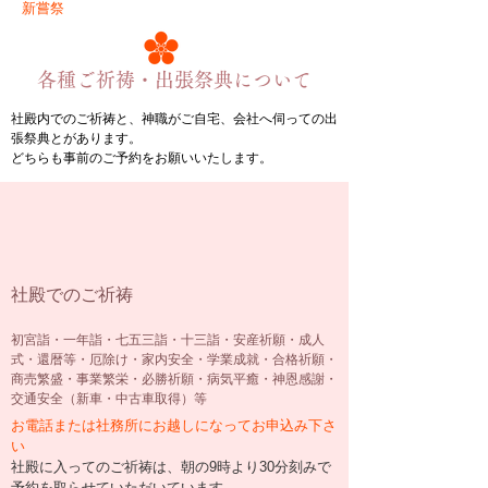
新嘗祭
​各種ご祈祷・出張祭典について​
社殿内でのご祈祷と、神職がご自宅、会社へ伺っての出
張祭典とがあります。
どちらも事前のご予約をお願いいたします。
社殿でのご祈祷
初宮詣・一年詣・七五三詣・十三詣・安産祈願・成人
式・還暦等・厄除け・家内安全・学業成就・合格祈願・
商売繁盛・事業繁栄・必勝祈願・病気平癒・神恩感謝・
交通安全（新車・中古車取得）等
お電話または社務所にお越しになってお申込み下さ
い
社殿に入ってのご祈祷は、朝の9時より30分刻みで
予約を取らせていただいています。